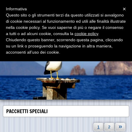
Menu
×
Informativa
Questo sito o gli strumenti terzi da questo utilizzati si avvalgono
di cookie necessari al funzionamento ed utili alle finalità illustrate
www.popologiallo.it
nella cookie policy. Se vuoi saperne di più o negare il consenso
Imbarcazioni Moderne, Comode e Sicure - Personale
del luogo altamente qualificato
a tutti o ad alcuni cookie, consulta la
cookie policy
.
Chiudendo questo banner, scorrendo questa pagina, cliccando
su un link o proseguendo la navigazione in altra maniera,
acconsenti all’uso dei cookie.
PACCHETTI SPECIALI
»
1
2