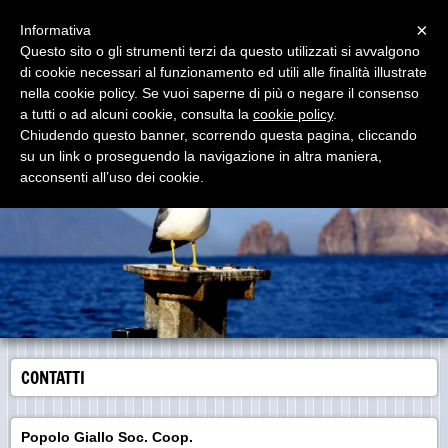
Menu
×
Informativa
Questo sito o gli strumenti terzi da questo utilizzati si avvalgono
di cookie necessari al funzionamento ed utili alle finalità illustrate
www.popologiallo.it
nella cookie policy. Se vuoi saperne di più o negare il consenso
Imbarcazioni Moderne, Comode e Sicure - Personale
del luogo altamente qualificato
a tutti o ad alcuni cookie, consulta la
cookie policy
.
Chiudendo questo banner, scorrendo questa pagina, cliccando
su un link o proseguendo la navigazione in altra maniera,
acconsenti all’uso dei cookie.
CONTATTI
Popolo Giallo Soc. Coop.