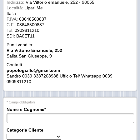
Indirizzo:
Via Vittorio emanuele, 252 - 98055
Località:
Lipari Me
Italia
P.IVA:
03648500837
C.F.:
03648500837
Tel:
0909811210
SDI: BA6ET11
Punti vendita:
Via Vittorio Emanuele, 252
Salita San Giuseppe, 9
Contatti
popologiallo@gmail.com
Sandro 0039 3387208988 Ufficio Tel/ Whatsapp 0039
0909811210
* Campi obbligatori
Nome e Cognome
*
Categoria Cliente